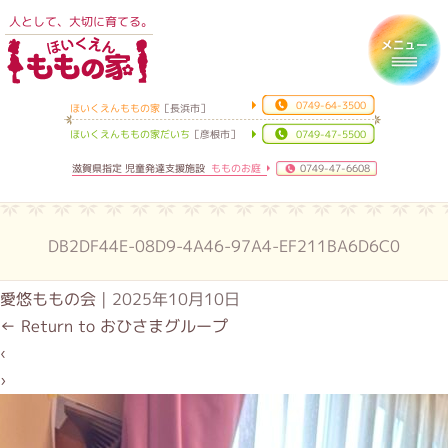
人として、大切に育てる。
ほいくえんももの家
Toggl
0749-64-3500
ほいくえんももの家
［長浜市］
ほいくえんももの家だいち
［彦根市］
0749-47-5500
滋賀県指定 児童発達支援施設
もものお庭
0749-47-6608
DB2DF44E-08D9-4A46-97A4-EF211BA6D6C0
愛悠ももの会
|
2025年10月10日
←
Return to おひさまグループ
‹
›