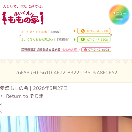
人として、大切に育てる。
ほいくえんももの家
Toggl
0749-64-3500
ほいくえんももの家
［長浜市］
ほいくえんももの家だいち
［彦根市］
0749-47-5500
滋賀県指定 児童発達支援施設
もものお庭
0749-47-6608
26FAB9F0-5610-4F72-8B22-D35D9A8FCE62
愛悠ももの会
|
2026年5月27日
←
Return to そら組
‹
›