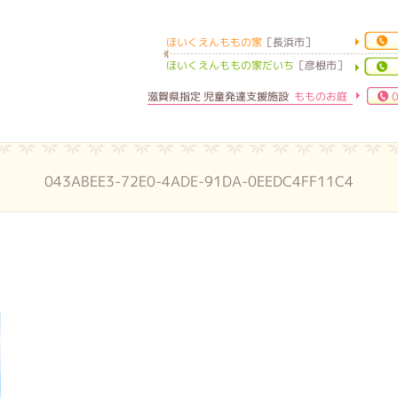
ほいくえんももの家
［長浜市］
ほいくえんももの家
ほいくえんももの家だいち
［彦根市］
滋賀県指定 児童発達支援施設
もものお庭
0
043ABEE3-72E0-4ADE-91DA-0EEDC4FF11C4