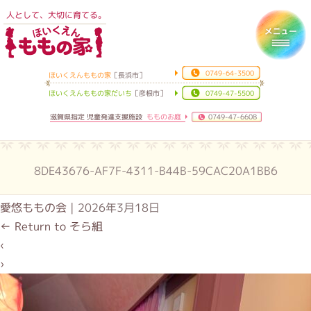
人として、大切に育てる。
ほいくえんももの家
Toggl
0749-64-3500
ほいくえんももの家
［長浜市］
ほいくえんももの家だいち
［彦根市］
0749-47-5500
滋賀県指定 児童発達支援施設
もものお庭
0749-47-6608
8DE43676-AF7F-4311-B44B-59CAC20A1BB6
愛悠ももの会
|
2026年3月18日
←
Return to そら組
‹
›