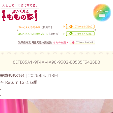
人として、大切に育てる。
ほいくえんももの家
Toggl
0749-64-3500
ほいくえんももの家
［長浜市］
ほいくえんももの家だいち
［彦根市］
0749-47-5500
滋賀県指定 児童発達支援施設
もものお庭
0749-47-6608
8EFE85A1-9F4A-4A98-9302-E05B5F342BDB
愛悠ももの会
|
2026年3月18日
←
Return to そら組
‹
›