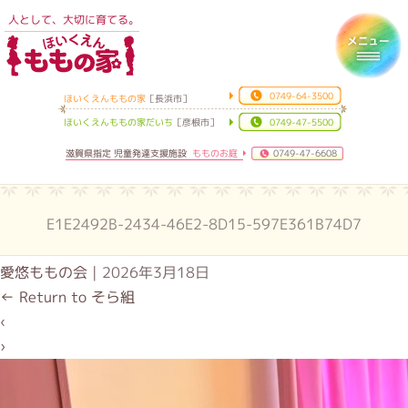
人として、大切に育てる。
ほいくえんももの家
Toggl
0749-64-3500
ほいくえんももの家
［長浜市］
ほいくえんももの家だいち
［彦根市］
0749-47-5500
滋賀県指定 児童発達支援施設
もものお庭
0749-47-6608
E1E2492B-2434-46E2-8D15-597E361B74D7
愛悠ももの会
|
2026年3月18日
←
Return to そら組
‹
›