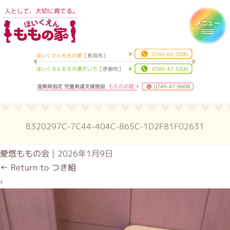
人として、大切に育てる。
ほいくえんももの家
Toggl
0749-64-3500
ほいくえんももの家
［長浜市］
ほいくえんももの家だいち
［彦根市］
0749-47-5500
滋賀県指定 児童発達支援施設
もものお庭
0749-47-6608
B320297C-7C44-404C-865C-1D2F81F02631
愛悠ももの会
|
2026年1月9日
←
Return to つき組
‹