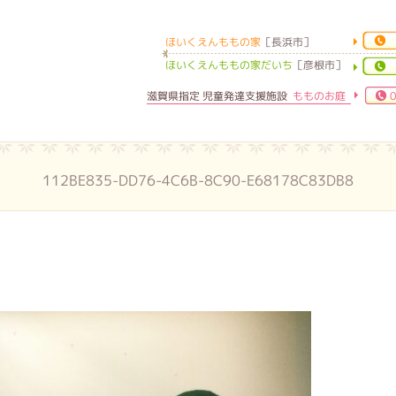
ほいくえんももの家
［長浜市］
ほいくえんももの家
ほいくえんももの家だいち
［彦根市］
滋賀県指定 児童発達支援施設
もものお庭
0
112BE835-DD76-4C6B-8C90-E68178C83DB8