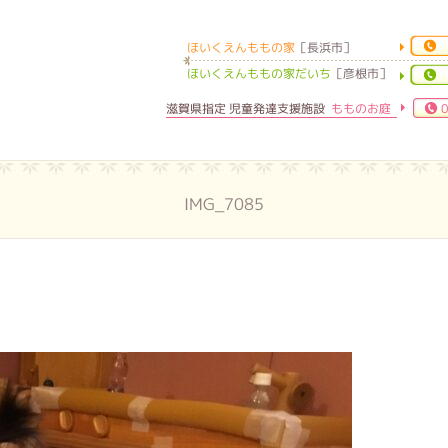
ほいくえんももの家
［長浜市］
ほいくえんももの家
ほいくえんももの家だいち
［彦根市］
滋賀県指定 児童発達支援施設
もものお庭
0
IMG_7085