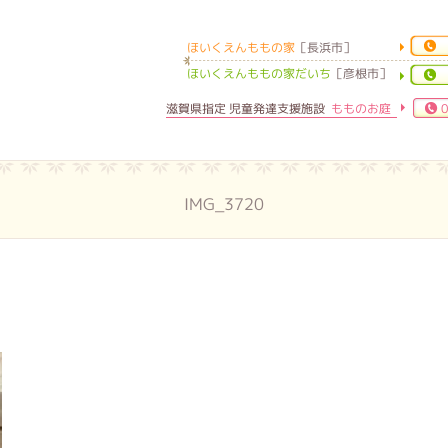
ほいくえんももの家
［長浜市］
ほいくえんももの家
ほいくえんももの家だいち
［彦根市］
滋賀県指定 児童発達支援施設
もものお庭
0
IMG_3720