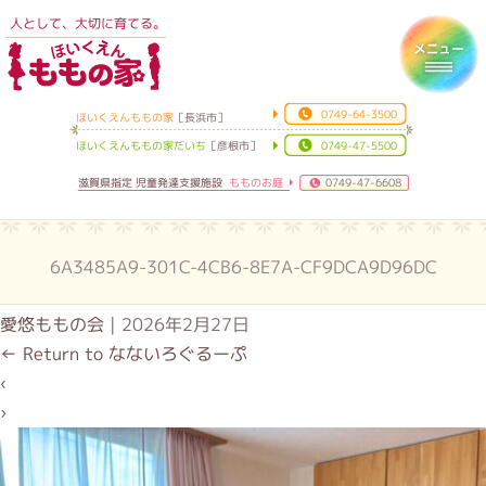
人として、大切に育てる。
ほいくえんももの家
Toggl
0749-64-3500
ほいくえんももの家
［長浜市］
ほいくえんももの家だいち
［彦根市］
0749-47-5500
滋賀県指定 児童発達支援施設
もものお庭
0749-47-6608
6A3485A9-301C-4CB6-8E7A-CF9DCA9D96DC
愛悠ももの会
|
2026年2月27日
←
Return to なないろぐるーぷ
‹
›