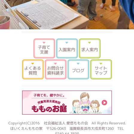
子育て支援
入園案内
求人案内
よくある質問
お問合せ 資料請求
ブログ
サイトマ
もものお
Copyright(C)2016 社会福祉法人 愛悠ももの会 All Rights Reserved.
ほいくえんももの家 〒526-0043 滋賀県長浜市大戌亥町1260 TEL
0749-64-3500