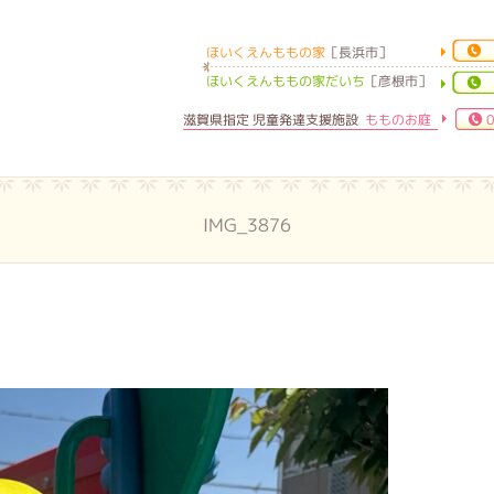
ほいくえんももの家
［長浜市］
ほいくえんももの家
ほいくえんももの家だいち
［彦根市］
滋賀県指定 児童発達支援施設
もものお庭
0
IMG_3876