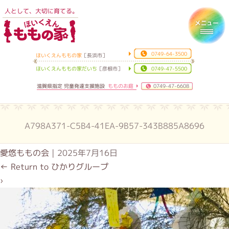
人として、大切に育てる。
ほいくえんももの家
Toggl
0749-64-3500
ほいくえんももの家
［長浜市］
ほいくえんももの家だいち
［彦根市］
0749-47-5500
滋賀県指定 児童発達支援施設
もものお庭
0749-47-6608
A798A371-C5B4-41EA-9B57-343B885A8696
愛悠ももの会
|
2025年7月16日
←
Return to ひかりグループ
›