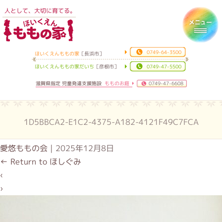
人として、大切に育てる。
ほいくえんももの家
Toggl
0749-64-3500
ほいくえんももの家
［長浜市］
ほいくえんももの家だいち
［彦根市］
0749-47-5500
滋賀県指定 児童発達支援施設
もものお庭
0749-47-6608
1D5BBCA2-E1C2-4375-A182-4121F49C7FCA
愛悠ももの会
|
2025年12月8日
←
Return to ほしぐみ
‹
›