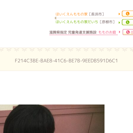
ほいくえんももの家
［長浜市］
ほいくえんももの家
ほいくえんももの家だいち
［彦根市］
滋賀県指定 児童発達支援施設
もものお庭
0
F214C3BE-BAE8-41C6-BE7B-9EEDB591D6C1