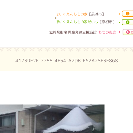
ほいくえんももの家
［長浜市］
ほいくえんももの家
ほいくえんももの家だいち
［彦根市］
滋賀県指定 児童発達支援施設
もものお庭
0
41739F2F-7755-4E54-A2DB-F62A28F3F868