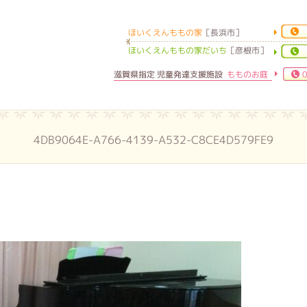
ほいくえんももの家
［長浜市］
ほいくえんももの家
ほいくえんももの家だいち
［彦根市］
滋賀県指定 児童発達支援施設
もものお庭
0
4DB9064E-A766-4139-A532-C8CE4D579FE9