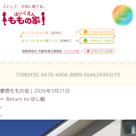
人として、大切に育てる。
ほいくえんももの家
Toggl
0749-64-3500
ほいくえんももの家
［長浜市］
ほいくえんももの家だいち
［彦根市］
0749-47-5500
滋賀県指定 児童発達支援施設
もものお庭
0749-47-6608
709B5FEE-9A76-4904-8889-E6462A9A5CFE
愛悠ももの会
|
2026年3月21日
←
Return to ほし組
‹
›