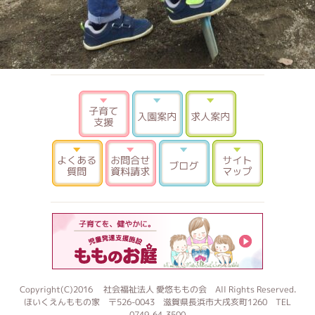
子育て支援
入園案内
求人案内
よくある質問
お問合せ 資料請求
ブログ
サイトマ
もものお
Copyright(C)2016 社会福祉法人 愛悠ももの会 All Rights Reserved.
ほいくえんももの家 〒526-0043 滋賀県長浜市大戌亥町1260 TEL
0749-64-3500