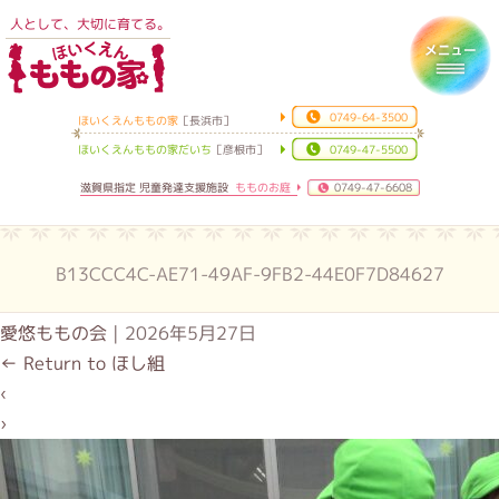
人として、大切に育てる。
ほいくえんももの家
Toggl
0749-64-3500
ほいくえんももの家
［長浜市］
ほいくえんももの家だいち
［彦根市］
0749-47-5500
滋賀県指定 児童発達支援施設
もものお庭
0749-47-6608
B13CCC4C-AE71-49AF-9FB2-44E0F7D84627
愛悠ももの会
|
2026年5月27日
←
Return to ほし組
‹
›