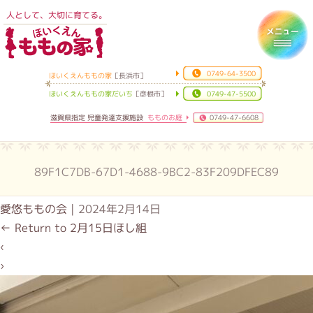
人として、大切に育てる。
ほいくえんももの家
Toggl
0749-64-3500
ほいくえんももの家
［長浜市］
ほいくえんももの家だいち
［彦根市］
0749-47-5500
滋賀県指定 児童発達支援施設
もものお庭
0749-47-6608
89F1C7DB-67D1-4688-9BC2-83F209DFEC89
愛悠ももの会
|
2024年2月14日
←
Return to 2月15日ほし組
‹
›