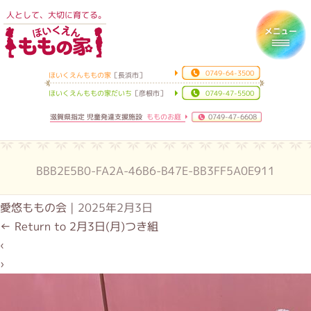
人として、大切に育てる。
ほいくえんももの家
Toggl
0749-64-3500
ほいくえんももの家
［長浜市］
ほいくえんももの家だいち
［彦根市］
0749-47-5500
滋賀県指定 児童発達支援施設
もものお庭
0749-47-6608
BBB2E5B0-FA2A-46B6-B47E-BB3FF5A0E911
愛悠ももの会
|
2025年2月3日
←
Return to 2月3日(月)つき組
‹
›