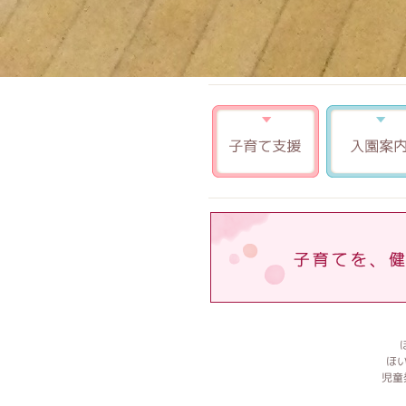
子育て支援
ほい
児童