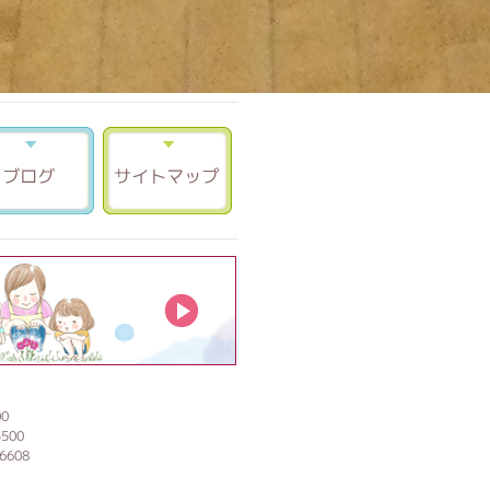
合せ 資料請求
ブログ
サイトマップ
もものお庭
0
500
608