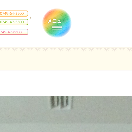
0749-64-3500
0749-47-5500
Toggle navigation
749-47-6608