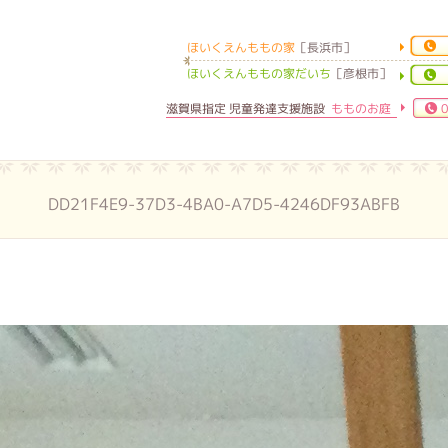
ほいくえんももの家
［長浜市］
ほいくえんももの家
ほいくえんももの家だいち
［彦根市］
滋賀県指定 児童発達支援施設
もものお庭
0
DD21F4E9-37D3-4BA0-A7D5-4246DF93ABFB