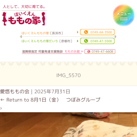
人として、大切に育てる。
ほいくえんももの家
Toggl
0749-64-3500
ほいくえんももの家
［長浜市］
ほいくえんももの家だいち
［彦根市］
0749-47-5500
滋賀県指定 児童発達支援施設
もものお庭
0749-47-6608
IMG_5570
愛悠ももの会
|
2025年7月31日
←
Return to 8月1日（金） つぼみグループ
›