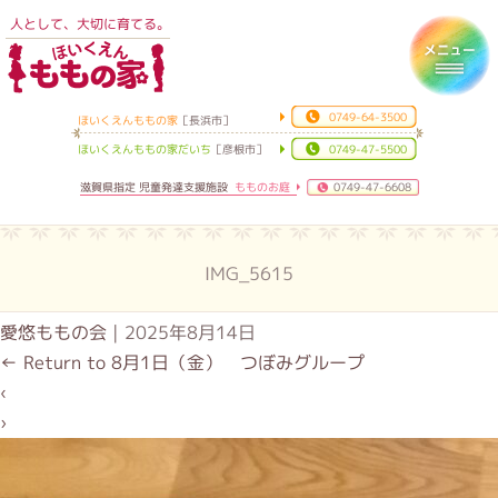
人として、大切に育てる。
ほいくえんももの家
Toggl
0749-64-3500
ほいくえんももの家
［長浜市］
ほいくえんももの家だいち
［彦根市］
0749-47-5500
滋賀県指定 児童発達支援施設
もものお庭
0749-47-6608
IMG_5615
愛悠ももの会
|
2025年8月14日
←
Return to 8月1日（金） つぼみグループ
‹
›