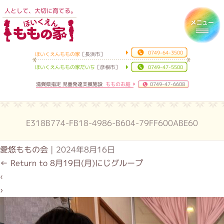
人として、大切に育てる。
ほいくえんももの家
Toggl
0749-64-3500
ほいくえんももの家
［長浜市］
ほいくえんももの家だいち
［彦根市］
0749-47-5500
滋賀県指定 児童発達支援施設
もものお庭
0749-47-6608
E318B774-FB18-4986-B604-79FF600ABE60
愛悠ももの会
|
2024年8月16日
←
Return to 8月19日(月)にじグループ
‹
›