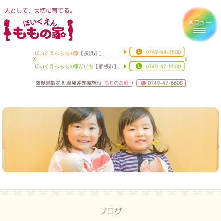
人として、大切に育てる。
ほいくえんももの家
Toggl
0749-64-3500
ほいくえんももの家
［長浜市］
ほいくえんももの家だいち
［彦根市］
0749-47-5500
滋賀県指定 児童発達支援施設
もものお庭
0749-47-6608
ブログ