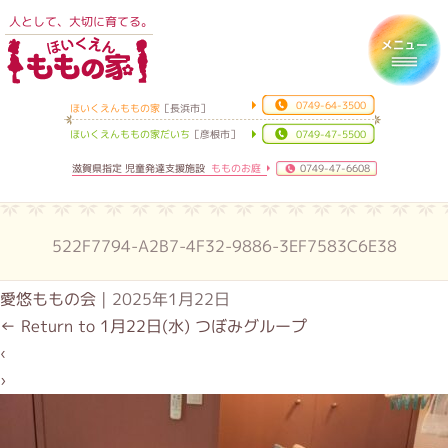
人として、大切に育てる。
ほいくえんももの家
Toggl
0749-64-3500
ほいくえんももの家
［長浜市］
ほいくえんももの家だいち
［彦根市］
0749-47-5500
滋賀県指定 児童発達支援施設
もものお庭
0749-47-6608
522F7794-A2B7-4F32-9886-3EF7583C6E38
愛悠ももの会
|
2025年1月22日
←
Return to 1月22日(水) つぼみグループ
‹
›