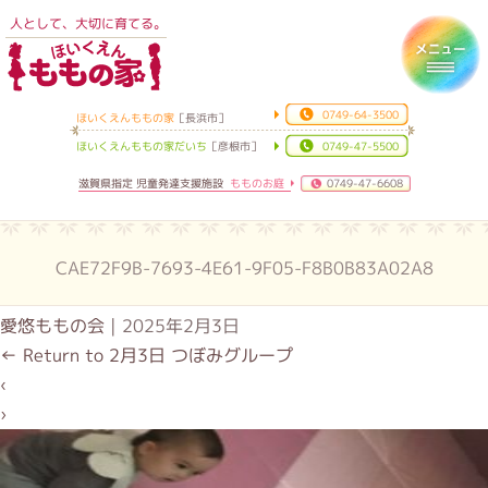
人として、大切に育てる。
ほいくえんももの家
Toggl
0749-64-3500
ほいくえんももの家
［長浜市］
ほいくえんももの家だいち
［彦根市］
0749-47-5500
滋賀県指定 児童発達支援施設
もものお庭
0749-47-6608
CAE72F9B-7693-4E61-9F05-F8B0B83A02A8
愛悠ももの会
|
2025年2月3日
←
Return to 2月3日 つぼみグループ
‹
›