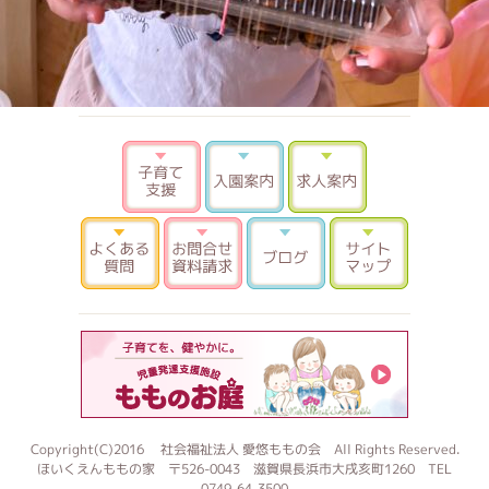
子育て支援
入園案内
求人案内
よくある質問
お問合せ 資料請求
ブログ
サイトマ
もものお
Copyright(C)2016 社会福祉法人 愛悠ももの会 All Rights Reserved.
ほいくえんももの家 〒526-0043 滋賀県長浜市大戌亥町1260 TEL
0749-64-3500