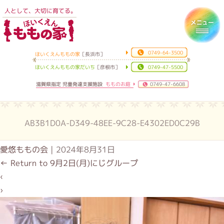
人として、大切に育てる。
ほいくえんももの家
Toggl
0749-64-3500
ほいくえんももの家
［長浜市］
ほいくえんももの家だいち
［彦根市］
0749-47-5500
滋賀県指定 児童発達支援施設
もものお庭
0749-47-6608
AB3B1D0A-D349-48EE-9C28-E4302ED0C29B
愛悠ももの会
|
2024年8月31日
←
Return to 9月2日(月)にじグループ
‹
›