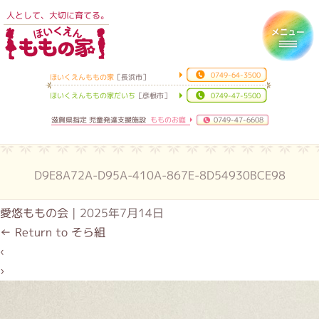
人として、大切に育てる。
ほいくえんももの家
Toggl
0749-64-3500
ほいくえんももの家
［長浜市］
ほいくえんももの家だいち
［彦根市］
0749-47-5500
滋賀県指定 児童発達支援施設
もものお庭
0749-47-6608
D9E8A72A-D95A-410A-867E-8D54930BCE98
愛悠ももの会
|
2025年7月14日
←
Return to そら組
‹
›