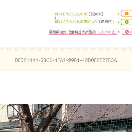
ほいくえんももの家
［長浜市］
ほいくえんももの家
ほいくえんももの家だいち
［彦根市］
滋賀県指定 児童発達支援施設
もものお庭
0
BE381444-5BC0-4FA1-99B1-40D0F8F27E0A