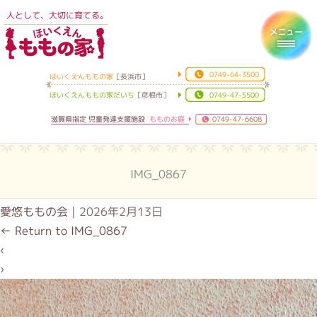
人として、大切に育てる。
ほいくえんももの家
Toggl
0749-64-3500
ほいくえんももの家
［長浜市］
ほいくえんももの家だいち
［彦根市］
0749-47-5500
滋賀県指定 児童発達支援施設
もものお庭
0749-47-6608
IMG_0867
愛悠ももの会
|
2026年2月13日
←
Return to IMG_0867
‹
›