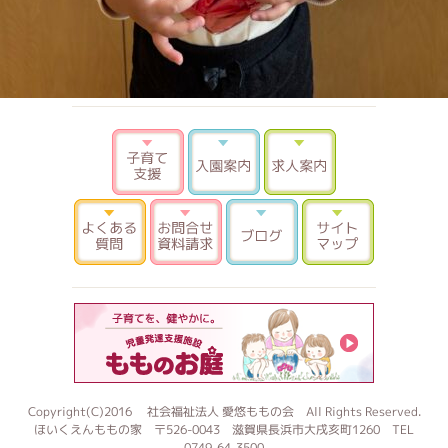
子育て支援
入園案内
求人案内
よくある質問
お問合せ 資料請求
ブログ
サイトマ
もものお
Copyright(C)2016 社会福祉法人 愛悠ももの会 All Rights Reserved.
ほいくえんももの家 〒526-0043 滋賀県長浜市大戌亥町1260 TEL
0749-64-3500